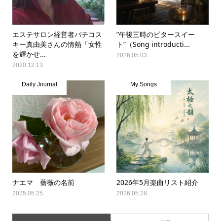
エステサロン経営者パチコス
”午後三時のビタースイー
キー真由美さんの情熱「女性
ト”（Song introducti...
を輝かせ...
2026.05.03
2020.12.13
Daily Journal
My Songs
ナエマ 薔薇の名前
2026年5月楽曲リスト紹介
2025.05.25
2026.05.28