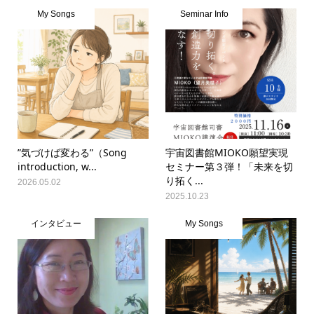
My Songs
Seminar Info
”気づけば変わる”（Song
宇宙図書館MIOKO願望実現
introduction, w...
セミナー第３弾！「未来を切
り拓く...
2026.05.02
2025.10.23
インタビュー
My Songs