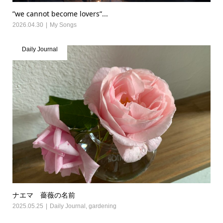
”we cannot become lovers”...
2026.04.30
My Songs
Daily Journal
ナエマ 薔薇の名前
2025.05.25
Daily Journal
,
gardening