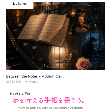
My Songs
Between the Notes – Modern Cla...
2026.06.09
My Songs
夢を叶える手帳