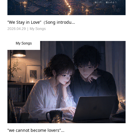
”We Stay in Love”（Song introdu...
2026.04.29
My Songs
My Songs
”we cannot become lovers”...