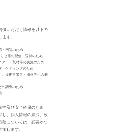
。
提供いただく情報を以下の
します。
認・回答のため
知らせ等の配信・送付のため
ニター・取材等の実施のため
マーケティングのため
く、提携事業者・団体等への個
どの調査のため
的
確性及び安全確保のため
底し、個人情報の漏洩、改
危険については、必要かつ
実施します。