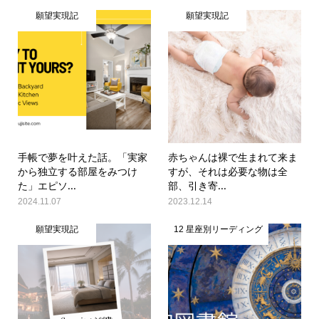
願望実現記
願望実現記
手帳で夢を叶えた話。「実家
赤ちゃんは裸で生まれて来ま
から独立する部屋をみつけ
すが、それは必要な物は全
た」エピソ...
部、引き寄...
2024.11.07
2023.12.14
願望実現記
12 星座別リーディング