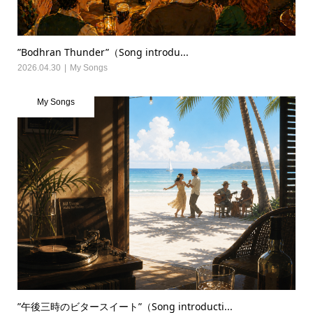
”Bodhran Thunder”（Song introdu...
2026.04.30
My Songs
My Songs
”午後三時のビタースイート”（Song introducti...