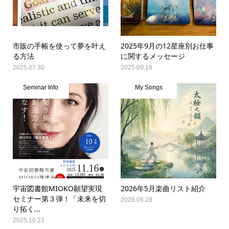
市販の手帳を使って夢を叶え
2025年9月の12星座別お仕事
る方法
に関するメッセージ
2025.07.30
2025.09.16
Seminar Info
My Songs
宇宙図書館MIOKO願望実現
2026年5月楽曲リスト紹介
セミナー第３弾！「未来を切
2026.05.28
り拓く...
2025.10.23