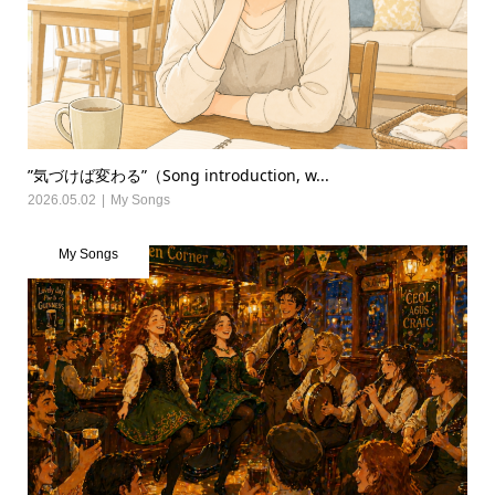
”気づけば変わる”（Song introduction, w...
2026.05.02
My Songs
My Songs