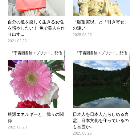
自分の道を楽しく生きる女性
「願望実現」と「引き寄せ」
を増やしたい！ 色で美人を作
の違い
り出す...
2025.08.25
2021.03.22
『宇宙図書館エブリデイ』配信
『宇宙図書館エブリデイ』配信
根源エネルギーと、我々の関
日本人を日本人たらしめる言
係
霊。日本文化を守っているの
も言霊か...
2025.08.23
2025.08.26