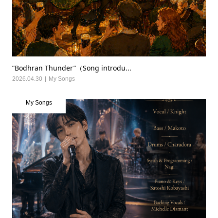
”Bodhran Thunder”（Song introdu...
2026.04.30
My Songs
My Songs