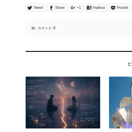
Tweet
Share
+1
Hatena
Pocket
コメント:
0