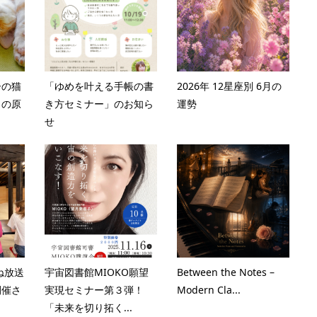
ーの猫
「ゆめを叶える手帳の書
2026年 12星座別 6月の
」の原
き方セミナー」のお知ら
運勢
せ
ね放送
宇宙図書館MIOKO願望
Between the Notes –
開催さ
実現セミナー第３弾！
Modern Cla...
「未来を切り拓く...