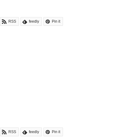
RSS
feedly
Pin it
RSS
feedly
Pin it