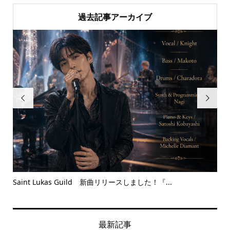
過去記事アーカイブ


Saint Lukas Guild 新曲リリースしました！『...
Bet
最新記事