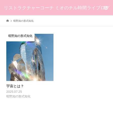
リストラクチャーコーチ ミオのチル時間ライブログ
暗黙知の形式知化
暗黙知の形式知化
宇宙とは？
2025.07.25
暗黙知の形式知化