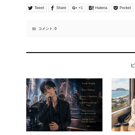
Tweet
Share
+1
Hatena
Pocket
コメント:
0