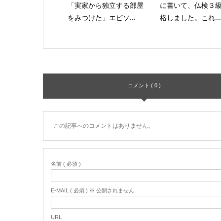
「実家から独立する部屋
に書いて、仏検３
をみつけた」エピソ...
格しました。これ...
コメント ( 0 )
この記事へのコメントはありません。
名前 ( 必須 )
E-MAIL ( 必須 ) ※ 公開されません
URL