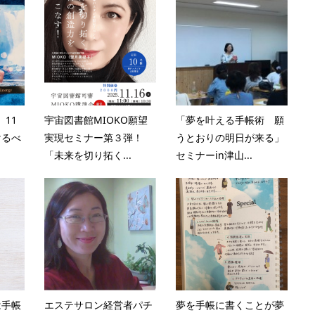
。11
宇宙図書館MIOKO願望
「夢を叶える手帳術 願
けるべ
実現セミナー第３弾！
うとおりの明日が来る」
「未来を切り拓く...
セミナーin津山...
は手帳
エステサロン経営者パチ
夢を手帳に書くことが夢