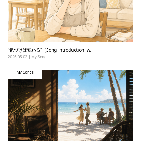
”気づけば変わる”（Song introduction, w...
2026.05.02
My Songs
My Songs