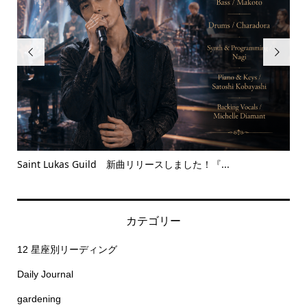


nt Lukas Guild 新曲リリースしました！『...
Between the 
カテゴリー
12 星座別リーディング
Daily Journal
gardening