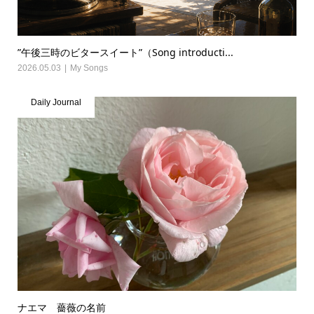
”午後三時のビタースイート”（Song introducti...
2026.05.03
My Songs
Daily Journal
ナエマ 薔薇の名前