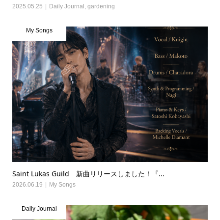
2025.05.25
Daily Journal
,
gardening
My Songs
Saint Lukas Guild 新曲リリースしました！『...
2026.06.19
My Songs
Daily Journal