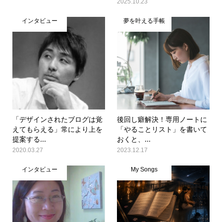
2025.10.23
インタビュー
夢を叶える手帳
「デザインされたブログは覚
後回し癖解決！専用ノートに
えてもらえる」常により上を
「やることリスト」を書いて
提案する...
おくと、...
2020.03.27
2023.12.17
インタビュー
My Songs