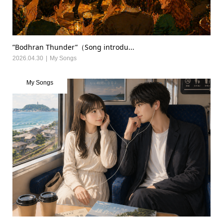
”Bodhran Thunder”（Song introdu...
2026.04.30
My Songs
My Songs