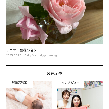
ナエマ 薔薇の名前
2025.05.25
Daily Journal
,
gardening
関連記事
願望実現記
インタビュー