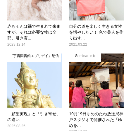
赤ちゃんは裸で生まれて来ま
自分の道を楽しく生きる女性
すが、それは必要な物は全
を増やしたい！ 色で美人を作
部、引き寄...
り出す...
2023.12.14
2021.03.22
『宇宙図書館エブリデイ』配信
Seminar Info
「願望実現」と「引き寄せ」
10月19日ゆめのたね放送局神
の違い
戸スタジオで開催された「ゆ
めを...
2025.08.25